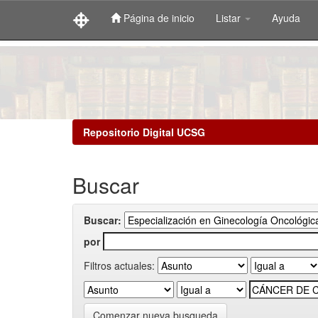
Página de inicio
Listar
Ayuda
Skip
navigation
Repositorio Digital UCSG
Buscar
Buscar:
por
Filtros actuales:
Comenzar nueva busqueda