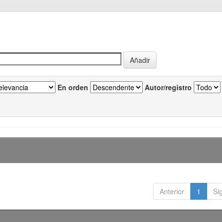
En orden
Autor/registro
Anterior
1
Si