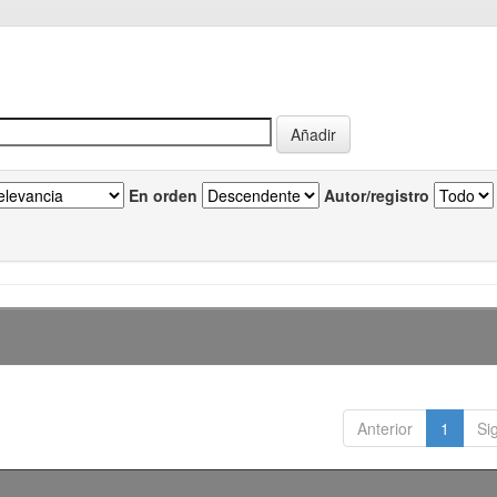
En orden
Autor/registro
Anterior
1
Si