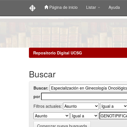
Página de inicio
Listar
Ayuda
Skip
navigation
Repositorio Digital UCSG
Buscar
Buscar:
por
Filtros actuales:
Comenzar nueva busqueda