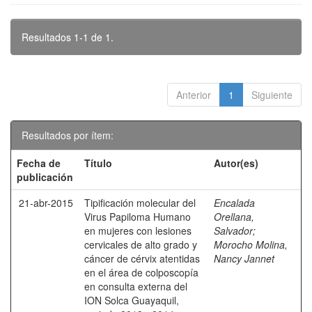
Resultados 1-1 de 1.
Anterior
1
Siguiente
Resultados por ítem:
Fecha de
Título
Autor(es)
publicación
21-abr-2015
Tipificación molecular del
Encalada
Virus Papiloma Humano
Orellana,
en mujeres con lesiones
Salvador
;
cervicales de alto grado y
Morocho Molina,
cáncer de cérvix atentidas
Nancy Jannet
en el área de colposcopía
en consulta externa del
ION Solca Guayaquil,