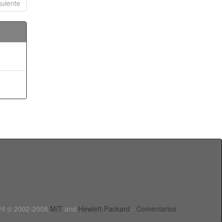
guiente
ht © 2002-2008
MIT
and
Hewlett-Packard
-
Comentarios