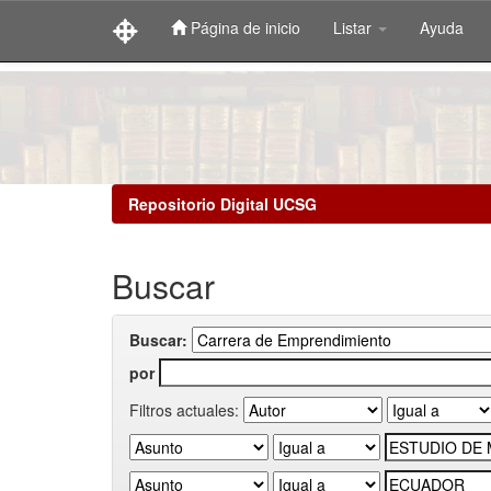
Página de inicio
Listar
Ayuda
Skip
navigation
Repositorio Digital UCSG
Buscar
Buscar:
por
Filtros actuales: