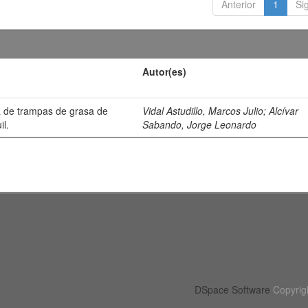
Anterior
1
Si
Autor(es)
 de trampas de grasa de
Vidal Astudillo, Marcos Julio
;
Alcívar
il.
Sabando, Jorge Leonardo
DSpace Software
Copyrig