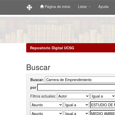
Página de inicio
Listar
Ayuda
Skip
navigation
Repositorio Digital UCSG
Buscar
Buscar:
por
Filtros actuales: