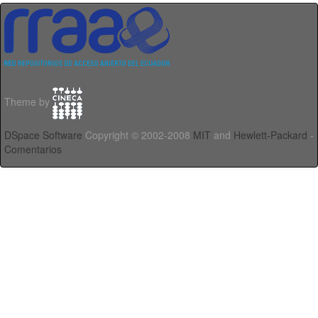
Theme by
DSpace Software
Copyright © 2002-2008
MIT
and
Hewlett-Packard
-
Comentarios