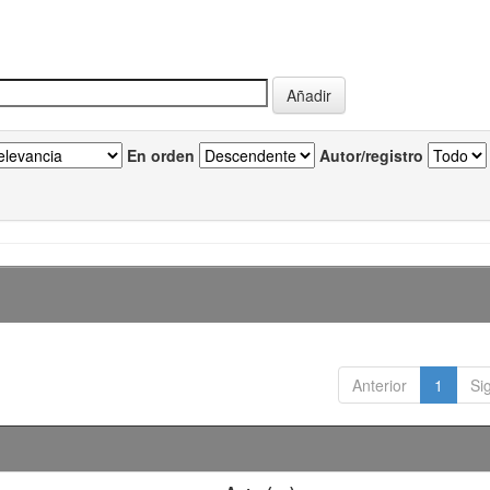
En orden
Autor/registro
Anterior
1
Si