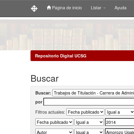
Página de inicio
Listar
Ayuda
Skip
navigation
Repositorio Digital UCSG
Buscar
Buscar:
por
Filtros actuales: