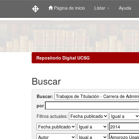
Página de inicio
Listar
Ayuda
Skip
navigation
Repositorio Digital UCSG
Buscar
Buscar:
por
Filtros actuales: