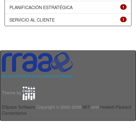
PLANIFICACIÓN ESTRATÉGICA
1
SERVICIO AL CLIENTE
1
Theme by
DSpace Software
Copyright © 2002-2008
MIT
and
Hewlett-Packard
-
Comentarios