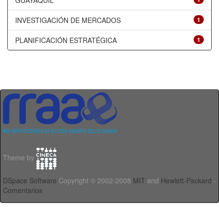
GUAYAQUIL
INVESTIGACIÓN DE MERCADOS
1
PLANIFICACIÓN ESTRATÉGICA
1
Theme by
DSpace Software
Copyright © 2002-2008
MIT
and
Hewlett-Packard
-
Comentarios