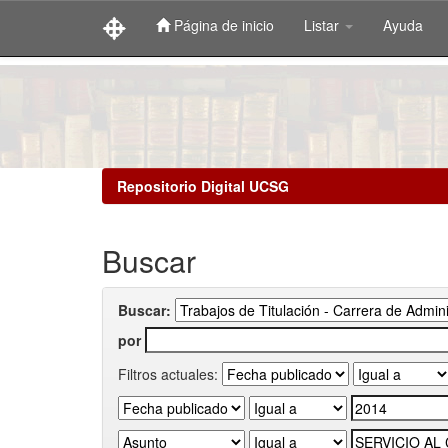
Página de inicio
Listar
Ayuda
Skip
navigation
Repositorio Digital UCSG
Buscar
Buscar:
por
Filtros actuales: