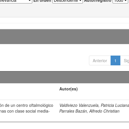
En orden
Autor/registro
Anterior
1
Si
Autor(es)
ión de un centro oftalmológico
Valdiviezo Valenzuela, Patricia Lucian
nas con clase social media-
Parrales Bazán, Alfredo Christian