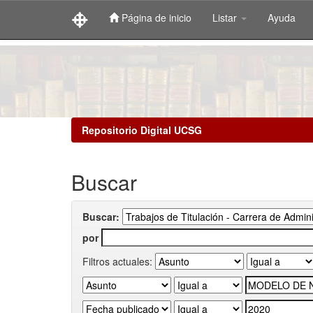
Página de inicio
Listar
Ayuda
Skip
navigation
Repositorio Digital UCSG
Buscar
Buscar:
por
Filtros actuales: