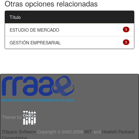
Otras opciones relacionadas
Título
ESTUDIO DE MERCADO
1
GESTIÓN EMPRESARIAL
1
Theme by
DSpace Software
Copyright © 2002-2008
MIT
and
Hewlett-Packard
-
Comentarios