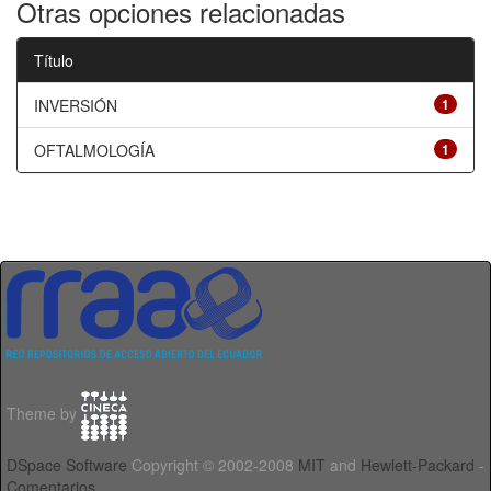
Otras opciones relacionadas
Título
INVERSIÓN
1
OFTALMOLOGÍA
1
Theme by
DSpace Software
Copyright © 2002-2008
MIT
and
Hewlett-Packard
-
Comentarios