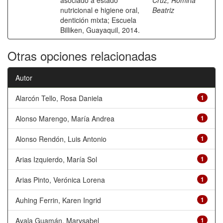
asociado a estado
Cruz, Romina
nutricional e higiene oral,
Beatriz
dentición mixta; Escuela
Billiken, Guayaquil, 2014.
Otras opciones relacionadas
Autor
Alarcón Tello, Rosa Daniela
1
Alonso Marengo, María Andrea
1
Alonso Rendón, Luis Antonio
1
Arias Izquierdo, María Sol
1
Arias Pinto, Verónica Lorena
1
Auhing Ferrin, Karen Ingrid
1
Ayala Guamán, Marysabel
1