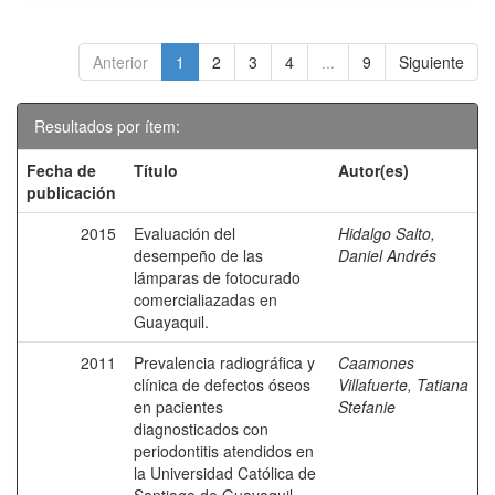
Anterior
1
2
3
4
...
9
Siguiente
Resultados por ítem:
Fecha de
Título
Autor(es)
publicación
2015
Evaluación del
Hidalgo Salto,
desempeño de las
Daniel Andrés
lámparas de fotocurado
comercialiazadas en
Guayaquil.
2011
Prevalencia radiográfica y
Caamones
clínica de defectos óseos
Villafuerte, Tatiana
en pacientes
Stefanie
diagnosticados con
periodontitis atendidos en
la Universidad Católica de