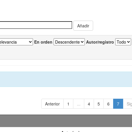
En orden
Autor/registro
Anterior
1
...
4
5
6
7
Si