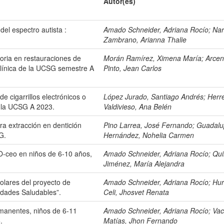
Autor(es)
del espectro autista :
Amado Schneider, Adriana Rocío
;
Nar
Zambrano, Arianna Thalie
toria en restauraciones de
Morán Ramírez, Ximena María
;
Arcen
 clínica de la UCSG semestre A
Pinto, Jean Carlos
de cigarrillos electrónicos o
López Jurado, Santiago Andrés
;
Herr
 la UCSG A 2023.
Valdivieso, Ana Belén
ra extracción en dentición
Pino Larrea, José Fernando
;
Guadalu
G.
Hernández, Nohelia Carmen
PO-ceo en niños de 6-10 años,
Amado Schneider, Adriana Rocío
;
Qu
Jiménez, María Alejandra
colares del proyecto de
Amado Schneider, Adriana Rocío
;
Hur
dades Saludables”.
Celi, Jhosvet Renata
rmanentes, niños de 6-11
Amado Schneider, Adriana Rocío
;
Va
.
Matías, Jhon Fernando