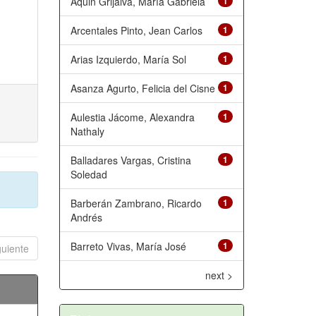
Aquin Grijalva, María Gabriela
1
Arcentales Pinto, Jean Carlos
1
Arias Izquierdo, María Sol
1
Asanza Agurto, Felicia del Cisne
1
Aulestia Jácome, Alexandra
1
Nathaly
Balladares Vargas, Cristina
1
Soledad
Barberán Zambrano, Ricardo
1
Andrés
Barreto Vivas, María José
1
guiente
next >