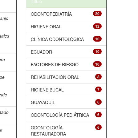
Título
ODONTOPEDIATRÍA
20
anjo
HIGIENE ORAL
12
tales
CLÍNICA ODONTOLÓGICA
10
ECUADOR
10
era
FACTORES DE RIESGO
10
pe
REHABILITACIÓN ORAL
8
HIGIENE BUCAL
7
inde
GUAYAQUIL
6
tado
ODONTOLOGÍA PEDIÁTRICA
6
ODONTOLOGÍA
6
ca
RESTAURADORA