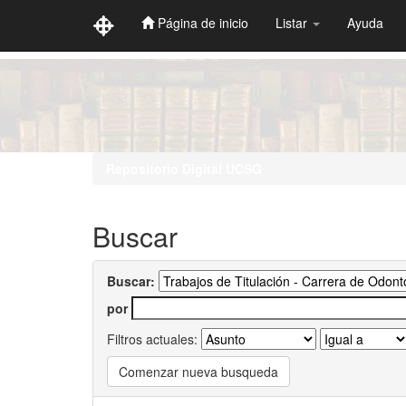
Página de inicio
Listar
Ayuda
Skip
navigation
Repositorio Digital UCSG
Buscar
Buscar:
por
Filtros actuales:
Comenzar nueva busqueda