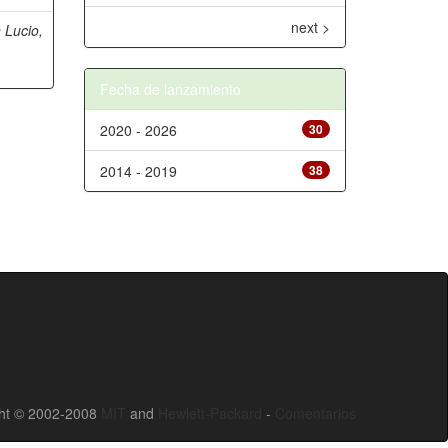
next >
 Lucio,
Fecha de lanzamiento
2020 - 2026
30
2014 - 2019
38
ht © 2002-2008
MIT
and
Hewlett-Packard
-
Comentarios