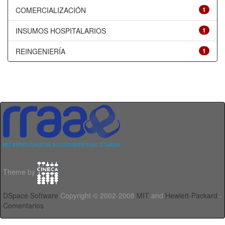
COMERCIALIZACIÓN
1
INSUMOS HOSPITALARIOS
1
REINGENIERÍA
1
Theme by
DSpace Software
Copyright © 2002-2008
MIT
and
Hewlett-Packard
-
Comentarios