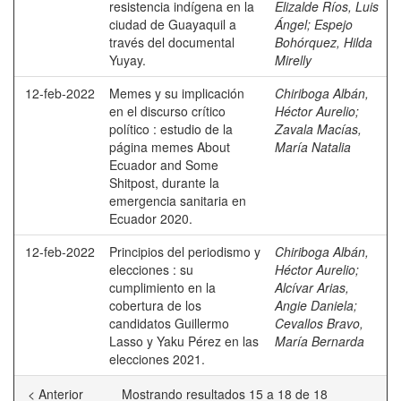
resistencia indígena en la
Elizalde Ríos, Luis
ciudad de Guayaquil a
Ángel
;
Espejo
través del documental
Bohórquez, Hilda
Yuyay.
Mirelly
12-feb-2022
Memes y su implicación
Chiriboga Albán,
en el discurso crítico
Héctor Aurelio
;
político : estudio de la
Zavala Macías,
página memes About
María Natalia
Ecuador and Some
Shitpost, durante la
emergencia sanitaria en
Ecuador 2020.
12-feb-2022
Principios del periodismo y
Chiriboga Albán,
elecciones : su
Héctor Aurelio
;
cumplimiento en la
Alcívar Arias,
cobertura de los
Angie Daniela
;
candidatos Guillermo
Cevallos Bravo,
Lasso y Yaku Pérez en las
María Bernarda
elecciones 2021.
< Anterior
Mostrando resultados 15 a 18 de 18