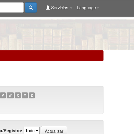
Servicios
Language
V
W
X
Y
Z
r/Registro: