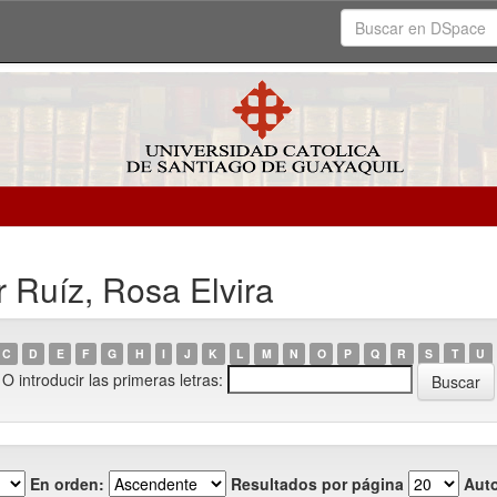
 Ruíz, Rosa Elvira
C
D
E
F
G
H
I
J
K
L
M
N
O
P
Q
R
S
T
U
O introducir las primeras letras:
En orden:
Resultados por página
Auto