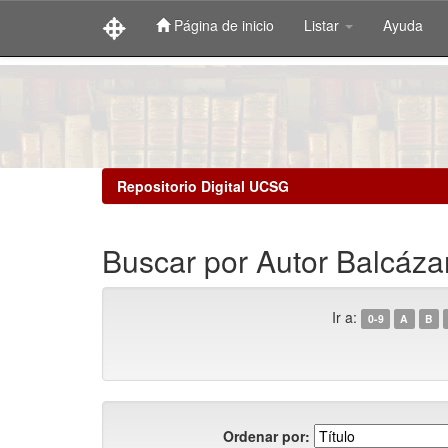
Página de inicio
Listar
Ayuda
Skip
navigation
Repositorio Digital UCSG
Buscar por Autor Balcázar
Ir a:
0-9
A
B
Ordenar por: