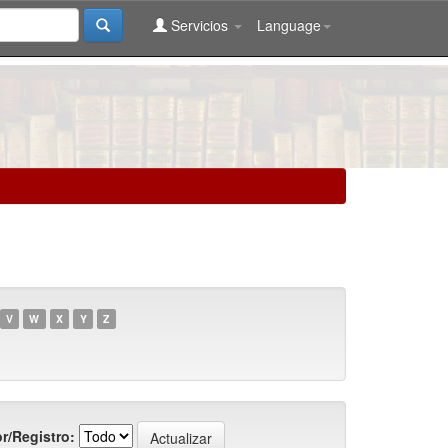
Servicios
Language
V
W
X
Y
Z
r/Registro: