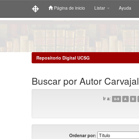
Página de inicio
Listar
Ayuda
Skip
navigation
Repositorio Digital UCSG
Buscar por Autor Carvaja
Ir a:
0-9
A
B
Ordenar por: