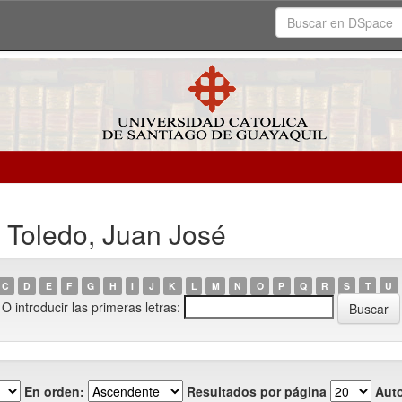
l Toledo, Juan José
C
D
E
F
G
H
I
J
K
L
M
N
O
P
Q
R
S
T
U
O introducir las primeras letras:
En orden:
Resultados por página
Auto