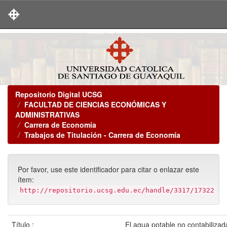
Skip
navigation
Repositorio Digital UCSG
FACULTAD DE CIENCIAS ECONÓMICAS Y
ADMINISTRATIVAS
Carrera de Economía
Trabajos de Titulación - Carrera de Economía
Por favor, use este identificador para citar o enlazar este
ítem:
http://repositorio.ucsg.edu.ec/handle/3317/17322
Título :
El agua potable no contabilizad