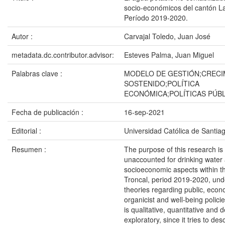
socio-económicos del cantón La
Período 2019-2020.
Autor :
Carvajal Toledo, Juan José
metadata.dc.contributor.advisor:
Esteves Palma, Juan Miguel
Palabras clave :
MODELO DE GESTIÓN;CRECI
SOSTENIDO;POLÍTICA
ECONÓMICA;POLÍTICAS PÚB
Fecha de publicación :
16-sep-2021
Editorial :
Universidad Católica de Santia
Resumen :
The purpose of this research is
unaccounted for drinking water
socioeconomic aspects within t
Troncal, period 2019-2020, und
theories regarding public, econo
organicist and well-being polici
is qualitative, quantitative and d
exploratory, since it tries to de