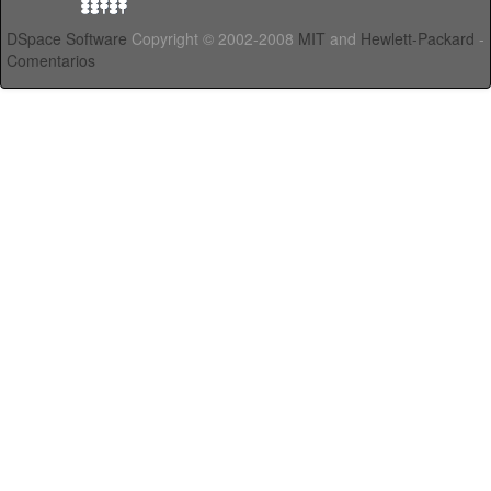
DSpace Software
Copyright © 2002-2008
MIT
and
Hewlett-Packard
-
Comentarios