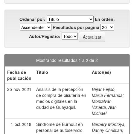
Ordenar por:
En orden:
Resultados por página
Autor/Registro:
Mostrando resultados 1 a 2 de 2
Fecha de
Título
Autor(es)
publicación
25-nov-2021
Análisis de la percepción
Béjar Feijoó,
de compra de bisutería en
María Fernanda
;
medios digitales en la
Montalván
ciudad de Guayaquil.
Vizueta, Alan
Michael
1-oct-2018
Síndrome de Burnout en
Barbery Montoya,
personal de autoservicio
Danny Christian
;