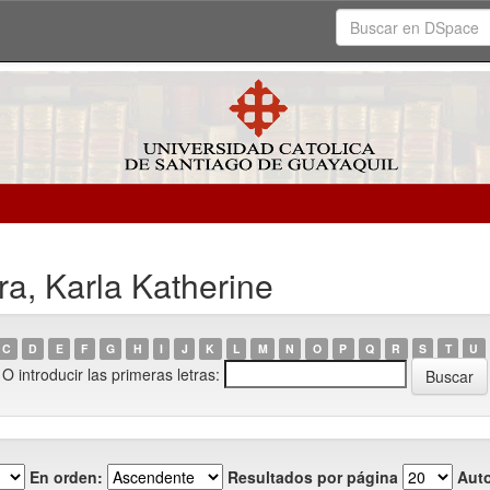
ra, Karla Katherine
C
D
E
F
G
H
I
J
K
L
M
N
O
P
Q
R
S
T
U
O introducir las primeras letras:
En orden:
Resultados por página
Auto