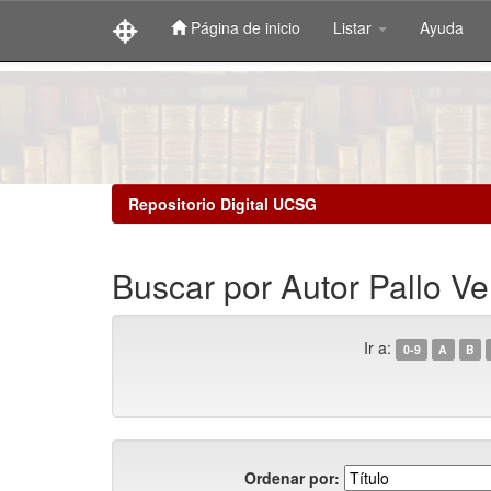
Página de inicio
Listar
Ayuda
Skip
navigation
Repositorio Digital UCSG
Buscar por Autor Pallo Ve
Ir a:
0-9
A
B
Ordenar por: