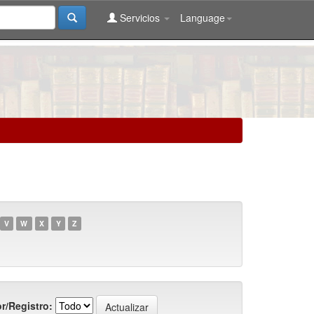
Servicios
Language
V
W
X
Y
Z
r/Registro: