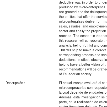
deductive way, in order to unde
produced by micro-enterprises. A
are granted and the delinquency
the entities that offer the servi
microenterprises derive from ma
sales, salaries, and employment 
sector and finally the projection
reached. The economic theories
this research will corroborate th
analysis, being truthful and com
This will help to make a correc
corresponding process and sec
deductions. In effect, observati
help to have a better vision of 
recommendations will be drafted 
of Ecuadorian society.
Descripción :
El actual trabajo evaluará el c
microempresarios con respecto 
la cual depende de entidades pú
Además, esta investigación se 
parte, en la realización de cálcu
sector financiero del país. De 