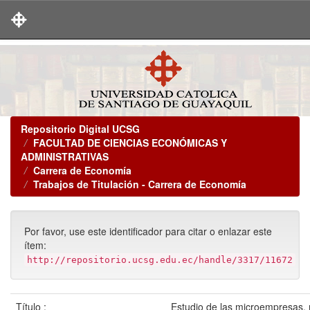
Skip
navigation
Repositorio Digital UCSG
FACULTAD DE CIENCIAS ECONÓMICAS Y
ADMINISTRATIVAS
Carrera de Economía
Trabajos de Titulación - Carrera de Economía
Por favor, use este identificador para citar o enlazar este
ítem:
http://repositorio.ucsg.edu.ec/handle/3317/11672
Título :
Estudio de las microempresas, 