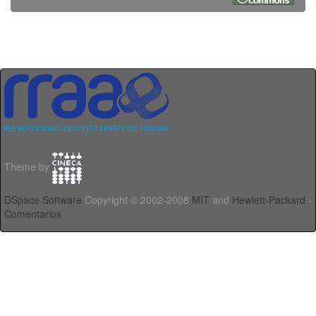
Theme by
DSpace Software
Copyright © 2002-2008
MIT
and
Hewlett-Packard
-
Comentarios