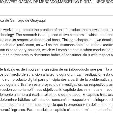
IO;INVESTIGACIÓN DE MERCADO;MARKETING DIGITAL;INFOPR
ica de Santiago de Guayaquil
s work is to promote the creation of an infoproduct that allows people 
hnology. The research is composed of five chapters in which the creatio
ic and its respective theoretical base. Through chapter one we detail 
roach and justification, as well as the limitations obtained in the execut
ation in secondary sources, which will complement us when conducting 
m market research to determine habits of consumer skills with respect t
ste trabajo es de impulsar la creación de un infoproducto que permita 
s por medio de su afición a la tecnología dron. La investigación está 
n de un producto digital para principiantes a partir de la problemática 
dología a utilizar en este proyecto de investigación, su respectivo plan
jecución como también sus objetivos. El capítulo dos se enfoca en reco
emento a la hora d realizar el estudio de mercado. El capítulo tres, an
eterminar hábitos aptitudes del consumidor respecto a los infoproduct
o se encuentra el modelo de negocio que la empresa va a definir lo que
nerará ingresos. Para concluir, el capítulo cinco determina que tan fac