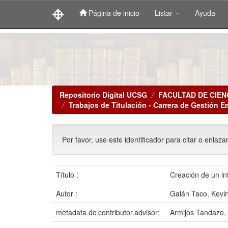
Página de inicio
Listar
Ayuda
Skip
navigation
Repositorio Digital UCSG
FACULTAD DE CIEN
Trabajos de Titulación - Carrera de Gestión E
Por favor, use este identificador para citar o enlaza
Título :
Creación de un in
Autor :
Galán Taco, Kevin
metadata.dc.contributor.advisor:
Armijos Tandazo, 