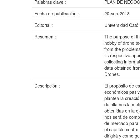
Palabras clave :
PLAN DE NEGOC
Fecha de publicación :
20-sep-2018
Editorial :
Universidad Catól
Resumen :
The purpose of thi
hobby of drone tec
from the problemat
its respective app
collecting inform
data obtained fro
Drones.
Descripción :
El propósito de e
económicos pasivo
plantea la creació
detallamos la meto
obtenidas en la e
nos será de compl
de mercado para d
el capítulo cuatr
dirigirá y como ge