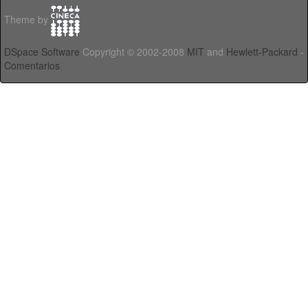
Theme by
DSpace Software
Copyright © 2002-2008
MIT
and
Hewlett-Packard
-
Comentarios