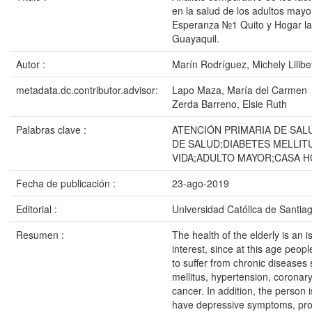
en la salud de los adultos mayo
Esperanza №1 Quito y Hogar l
Guayaquil.
Autor :
Marín Rodríguez, Michely Lilibe
metadata.dc.contributor.advisor:
Lapo Maza, María del Carmen
Zerda Barreno, Elsie Ruth
Palabras clave :
ATENCIÓN PRIMARIA DE SAL
DE SALUD;DIABETES MELLIT
VIDA;ADULTO MAYOR;CASA 
Fecha de publicación :
23-ago-2019
Editorial :
Universidad Católica de Santia
Resumen :
The health of the elderly is an i
interest, since at this age peopl
to suffer from chronic diseases
mellitus, hypertension, coronar
cancer. In addition, the person i
have depressive symptoms, pro