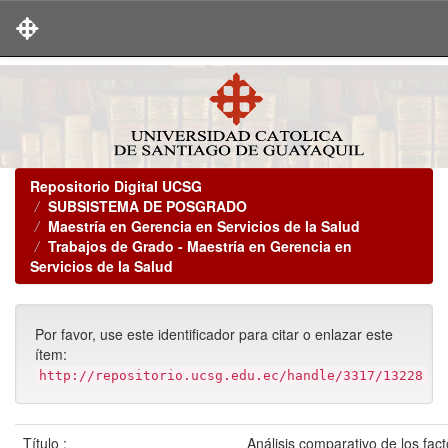
Skip
navigation
Repositorio Digital UCSG
SUBSISTEMA DE POSGRADO
Maestría en Gerencia en Servicios de la Salud
Trabajos de Grado - Maestría en Gerencia en
Servicios de la Salud
Por favor, use este identificador para citar o enlazar este
ítem:
http://repositorio.ucsg.edu.ec/handle/3317/13228
Título :
Análisis comparativo de los fac