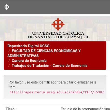
Skip
navigation
Repositorio Digital UCSG
FACULTAD DE CIENCIAS ECONÓMICAS Y
ADMINISTRATIVAS
Carrera de Economía
Trabajos de Titulación - Carrera de Economía
Por favor, use este identificador para citar o enlazar este
ítem:
http://repositorio.ucsg.edu.ec/handle/3317/15397
Título :
Estudio de la programación fina