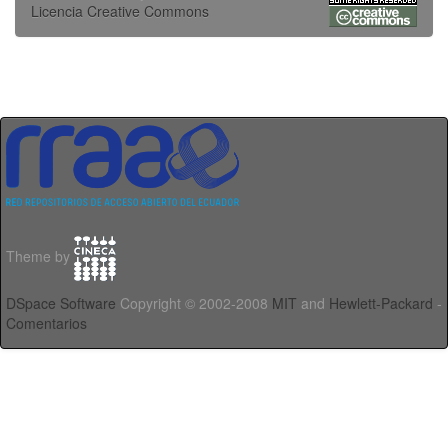
Licencia Creative Commons
Theme by
DSpace Software
Copyright © 2002-2008
MIT
and
Hewlett-Packard
-
Comentarios