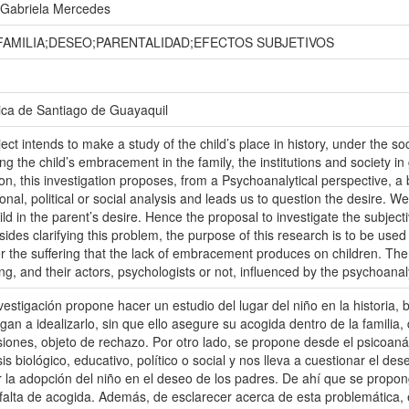
Gabriela Mercedes
FAMILIA;DESEO;PARENTALIDAD;EFECTOS SUBJETIVOS
ica de Santiago de Guayaquil
ect intends to make a study of the child’s place in history, under the soc
ring the child’s embracement in the family, the institutions and society i
tion, this investigation proposes, from a Psychoanalytical perspective, a
ional, political or social analysis and leads us to question the desire. W
ld in the parent’s desire. Hence the proposal to investigate the subjectiv
es clarifying this problem, the purpose of this research is to be used 
r the suffering that the lack of embracement produces on children. There
ing, and their actors, psychologists or not, influenced by the psychoanal
vestigación propone hacer un estudio del lugar del niño en la historia, 
gan a idealizarlo, sin que ello asegure su acogida dentro de la familia,
iones, objeto de rechazo. Por otro lado, se propone desde el psicoaná
sis biológico, educativo, político o social y nos lleva a cuestionar el d
 la adopción del niño en el deseo de los padres. De ahí que se proponga
 falta de acogida. Además, de esclarecer acerca de esta problemática, e