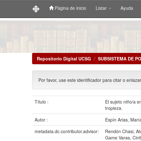
Página de inicio
Listar
Ayuda
Skip
navigation
Repositorio Digital UCSG
SUBSISTEMA DE P
Por favor, use este identificador para citar o enlaza
Título :
El sujeto niño/a e
tropieza.
Autor :
Espín Arias, Mar
metadata.dc.contributor.advisor:
Rendón Chasi, Al
Game Varas, Cint