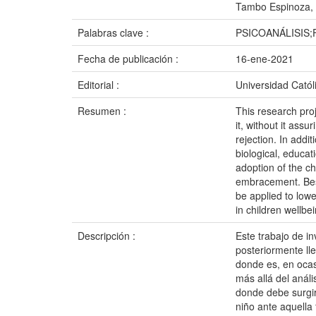
Tambo Espinoza, 
Palabras clave :
PSICOANÁLISIS;
Fecha de publicación :
16-ene-2021
Editorial :
Universidad Catól
Resumen :
This research proj
it, without it assu
rejection. In addi
biological, educat
adoption of the chi
embracement. Besid
be applied to lowe
in children wellbe
Descripción :
Este trabajo de in
posteriormente lle
donde es, en ocas
más allá del análi
donde debe surgir
niño ante aquella