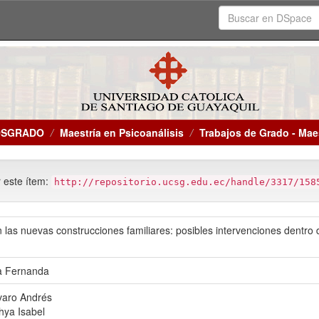
OSGRADO
Maestría en Psicoanálisis
Trabajos de Grado - Maes
r este ítem:
http://repositorio.ucsg.edu.ec/handle/3317/158
n las nuevas construcciones familiares: posibles intervenciones dentro d
ía Fernanda
varo Andrés
hya Isabel