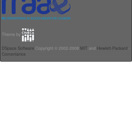
Theme by
DSpace Software
Copyright © 2002-2008
MIT
and
Hewlett-Packard
-
Comentarios