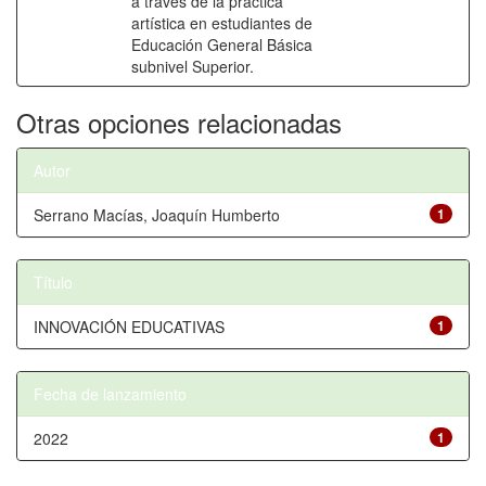
a través de la práctica
artística en estudiantes de
Educación General Básica
subnivel Superior.
Otras opciones relacionadas
Autor
Serrano Macías, Joaquín Humberto
1
Título
INNOVACIÓN EDUCATIVAS
1
Fecha de lanzamiento
2022
1