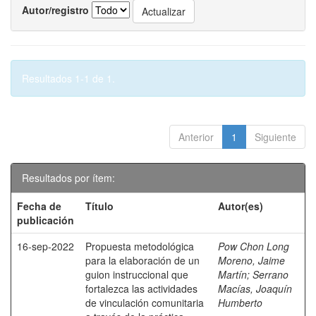
Autor/registro
Resultados 1-1 de 1.
Anterior
1
Siguiente
Resultados por ítem:
Fecha de
Título
Autor(es)
publicación
16-sep-2022
Propuesta metodológica
Pow Chon Long
para la elaboración de un
Moreno, Jaime
guion instruccional que
Martín
;
Serrano
fortalezca las actividades
Macías, Joaquín
de vinculación comunitaria
Humberto