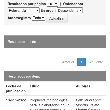
Resultados por página
|
Ordenar por
En orden
Autor/registro
Resultados 1-1 de 1.
Anterior
1
Siguiente
Resultados por ítem:
Fecha de
Título
Autor(es)
publicación
16-sep-2022
Propuesta metodológica
Pow Chon Long
para la elaboración de un
Moreno, Jaime
guion instruccional que
Martín
;
Serrano