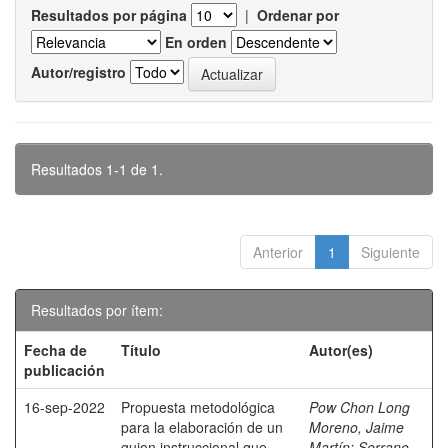
Resultados por página
|
Ordenar por
En orden
Autor/registro
Resultados 1-1 de 1.
Anterior
1
Siguiente
Resultados por ítem:
Fecha de
Título
Autor(es)
publicación
16-sep-2022
Propuesta metodológica
Pow Chon Long
para la elaboración de un
Moreno, Jaime
guion instruccional que
Martín
;
Serrano