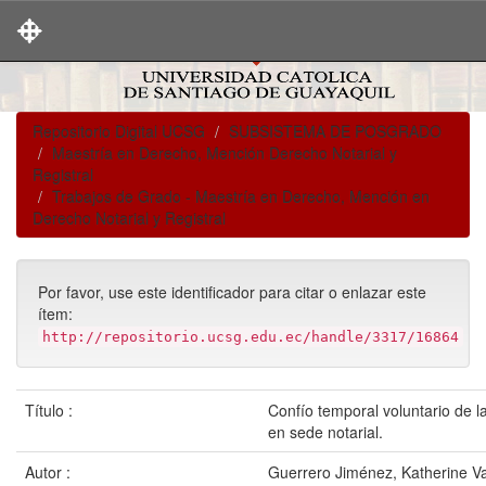
Skip
navigation
Repositorio Digital UCSG
SUBSISTEMA DE POSGRADO
Maestría en Derecho, Mención Derecho Notarial y
Registral
Trabajos de Grado - Maestría en Derecho, Mención en
Derecho Notarial y Registral
Por favor, use este identificador para citar o enlazar este
ítem:
http://repositorio.ucsg.edu.ec/handle/3317/16864
Título :
Confío temporal voluntario de l
en sede notarial.
Autor :
Guerrero Jiménez, Katherine V