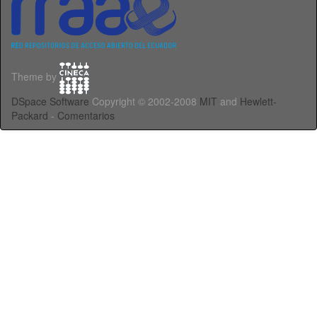
Theme by
DSpace Software
Copyright © 2002-2008
MIT
and
Hewlett-
Packard
-
Comentarios