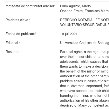
metadata.dc.contributor.advisor:
Blum Aguirre, Mario
Obando Freire, Francisco Marc
Palabras clave :
DERECHO NOTARIAL;FE NOT
VOLUNTARIO;SEGURIDAD JUR
Fecha de publicación :
19-jul-2021
Editorial :
Universidad Católica de Santia
Resumen :
Parental rights is the right that
over their minor children and 
adolescents, which causes that
them wants to make a decision 
the benefit of the minor or min
authorization of the other parent
problem arises in cases of disi
that is, divorced, separated, fa
who have abandoned their childr
harming the minor, who for not 
authorization of his other absen
deprived of Many competent acti