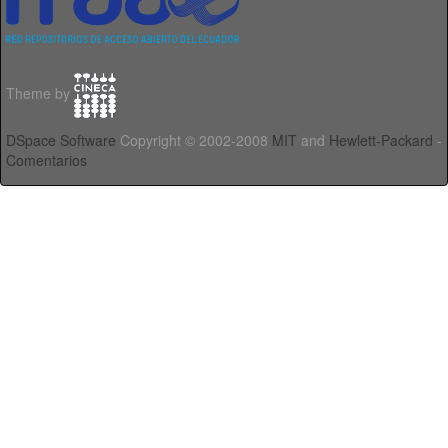
Theme by
DSpace Software
Copyright © 2002-2008
MIT
and
Hewlett-Packard
-
Comentarios