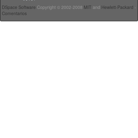
DSpace Software
Copyright © 2002-2008
MIT
and
Hewlett-Packard
-
Comentarios