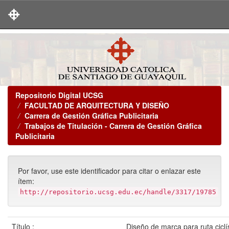
Skip
navigation
Repositorio Digital UCSG
FACULTAD DE ARQUITECTURA Y DISEÑO
Carrera de Gestión Gráfica Publicitaria
Trabajos de Titulación - Carrera de Gestión Gráfica
Publicitaria
Por favor, use este identificador para citar o enlazar este
ítem:
http://repositorio.ucsg.edu.ec/handle/3317/19785
Título :
Diseño de marca para ruta ciclí