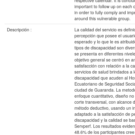
respective calendar. It is conclud
important to follow up on each o
in order to fully comply and imp
around this vulnerable group.
Descripción :
La calidad del servicio es defin
percepción que posee el usuario
esperado y lo que le es atribuid
tipos de discapacidad son dive
se presenta en diferentes nivel
objetivo general se centró en an
satisfacción con relación a la ca
servicios de salud brindados a 
discapacidad que acuden al Hosp
Ecuatoriano de Seguridad Socia
ciudad de Guaranda. La metodo
enfoque cuantitativo, diseño no
corte transversal, con alcance d
método deductivo, usando un i
adaptado a la satisfacción de 
discapacidad y la calidad se ba
Servperf. Los resultados eviden
48.6% de los participantes cree