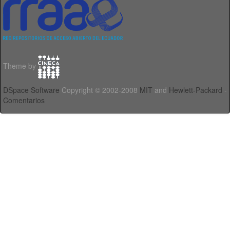
Theme by
DSpace Software
Copyright © 2002-2008
MIT
and
Hewlett-Packard
-
Comentarios