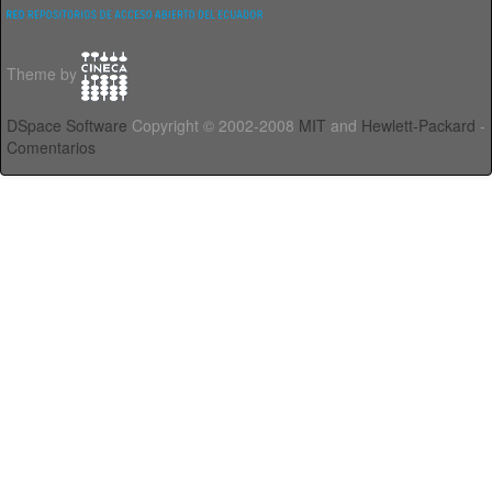
Theme by
DSpace Software
Copyright © 2002-2008
MIT
and
Hewlett-Packard
-
Comentarios