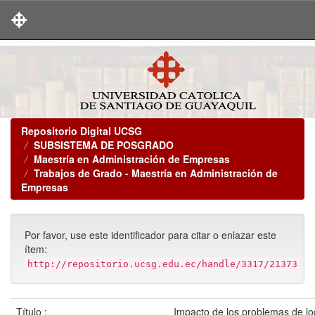
Skip
navigation
Repositorio Digital UCSG
SUBSISTEMA DE POSGRADO
Maestría en Administración de Empresas
Trabajos de Grado - Maestría en Administración de
Empresas
Por favor, use este identificador para citar o enlazar este
ítem:
http://repositorio.ucsg.edu.ec/handle/3317/21373
Título :
Impacto de los problemas de lo