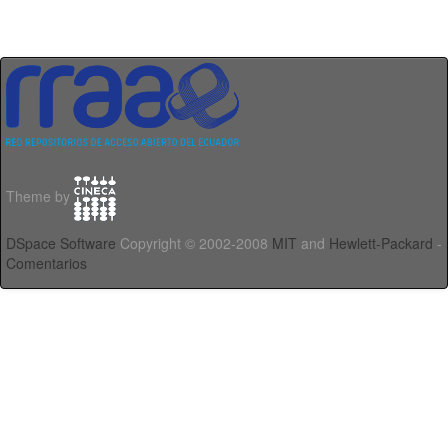
Theme by
DSpace Software
Copyright © 2002-2008
MIT
and
Hewlett-Packard
-
Comentarios