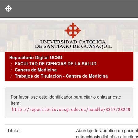
Skip
navigation
Repositorio Digital UCSG
FACULTAD DE CIENCIAS DE LA SALUD
Carrera de Medicina
Trabajos de Titulación - Carrera de Medicina
Por favor, use este identificador para citar o enlazar este
ítem:
http://repositorio.ucsg.edu.ec/handle/3317/23229
Título :
Abordaje terapéutico en pacien
cetoacidosis diabética atendid