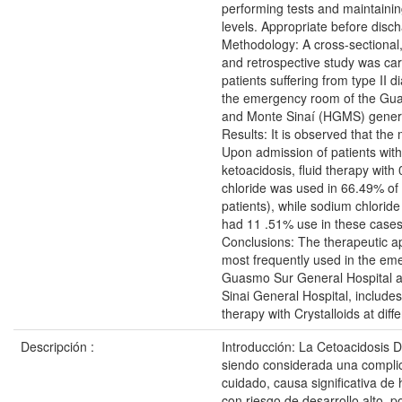
performing tests and maintaini
levels. Appropriate before disc
Methodology: A cross-sectional,
and retrospective study was car
patients suffering from type II d
the emergency room of the G
and Monte Sinaí (HGMS) genera
Results: It is observed that the 
Upon admission of patients with
ketoacidosis, fluid therapy wit
chloride was used in 66.49% of
patients), while sodium chlori
had 11 .51% use in these cases 
Conclusions: The therapeutic ap
most frequently used in the em
Guasmo Sur General Hospital 
Sinai General Hospital, includes 
therapy with Crystalloids at diff
Descripción :
Introducción: La Cetoacidosis D
siendo considerada una compli
cuidado, causa significativa de 
con riesgo de desarrollo alto, po