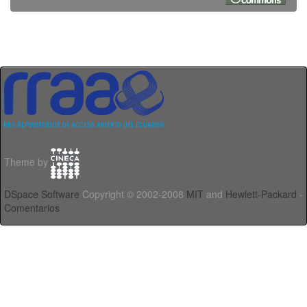
Theme by
DSpace Software
Copyright © 2002-2008
MIT
and
Hewlett-Packard
-
Comentarios