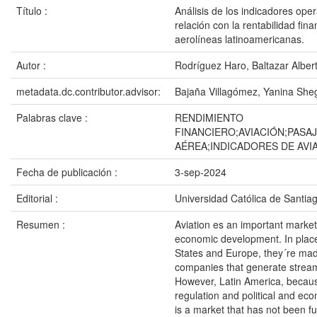
Título :
Análisis de los indicadores oper
relación con la rentabilidad fina
aerolíneas latinoamericanas.
Autor :
Rodríguez Haro, Baltazar Alber
metadata.dc.contributor.advisor:
Bajaña Villagómez, Yanina She
Palabras clave :
RENDIMIENTO
FINANCIERO;AVIACIÓN;PASA
AÉREA;INDICADORES DE AVI
Fecha de publicación :
3-sep-2024
Editorial :
Universidad Católica de Santia
Resumen :
Aviation es an important market 
economic development. In place
States and Europe, they´re mad
companies that generate strea
However, Latin America, becaus
regulation and political and econ
is a market that has not been ful