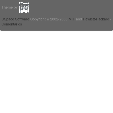
Theme by
DSpace Software
Copyright © 2002-2008
MIT
and
Hewlett-Packard
-
Comentarios