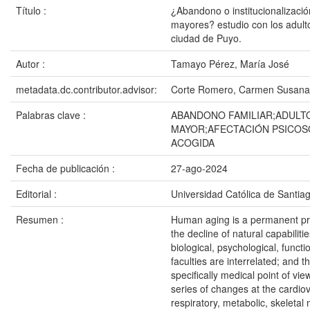
Título :
¿Abandono o institucionalizació
mayores? estudio con los adult
ciudad de Puyo.
Autor :
Tamayo Pérez, María José
metadata.dc.contributor.advisor:
Corte Romero, Carmen Susana
Palabras clave :
ABANDONO FAMILIAR;ADULT
MAYOR;AFECTACIÓN PSICOS
ACOGIDA
Fecha de publicación :
27-ago-2024
Editorial :
Universidad Católica de Santia
Resumen :
Human aging is a permanent pr
the decline of natural capabilitie
biological, psychological, functi
faculties are interrelated; and 
specifically medical point of vie
series of changes at the cardiov
respiratory, metabolic, skeletal