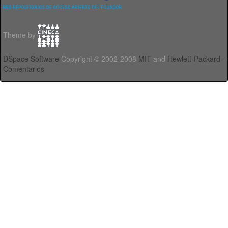
Theme by
DSpace Software
Copyright © 2002-2008
MIT
and
Hewlett-Packard
-
Comentarios