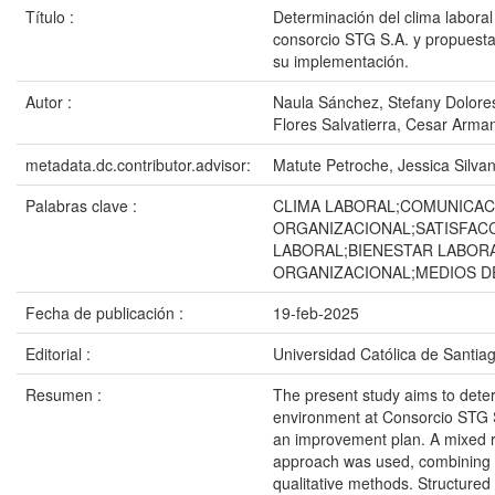
Título :
Determinación del clima labora
consorcio STG S.A. y propuest
su implementación.
Autor :
Naula Sánchez, Stefany Dolore
Flores Salvatierra, Cesar Arma
metadata.dc.contributor.advisor:
Matute Petroche, Jessica Silva
Palabras clave :
CLIMA LABORAL;COMUNICAC
ORGANIZACIONAL;SATISFAC
LABORAL;BIENESTAR LABOR
ORGANIZACIONAL;MEDIOS D
Fecha de publicación :
19-feb-2025
Editorial :
Universidad Católica de Santia
Resumen :
The present study aims to dete
environment at Consorcio STG 
an improvement plan. A mixed 
approach was used, combining 
qualitative methods. Structured