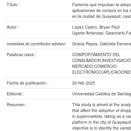
Título :
Factores que impulsan la adop
aplicaciones de compra en los
en la ciudad de Guayaquil. caso
Autor :
López Castro, Bryan Paúl
Ugarte Ambrossi, Geancarlo Fa
metadata.dc.contributor.advisor:
Gracia Reyes, Gabriela Esmera
Palabras clave :
COMPORTAMIENTO DEL
CONSUMIDOR;INVESTIGACIÓ
MERCADO;COMERCIO
ELECTRÓNICO;APLICACIONE
Fecha de publicación :
20-feb-2025
Editorial :
Universidad Católica de Santia
Resumen :
This study is aimed at the analys
that affect the adoption of shop
in supermarkets, taking as a cas
platform in the city of Guayaqui
objective is to identify the variab