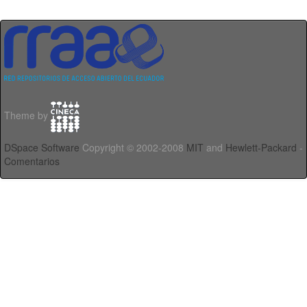
Theme by
DSpace Software
Copyright © 2002-2008
MIT
and
Hewlett-Packard
-
Comentarios