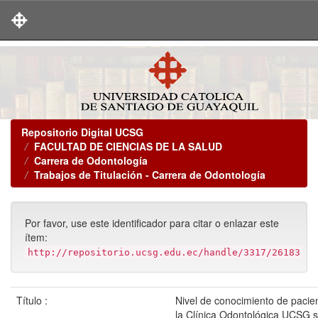
Skip
navigation
Repositorio Digital UCSG
FACULTAD DE CIENCIAS DE LA SALUD
Carrera de Odontología
Trabajos de Titulación - Carrera de Odontología
Por favor, use este identificador para citar o enlazar este
ítem:
http://repositorio.ucsg.edu.ec/handle/3317/26183
Título :
Nivel de conocimiento de pacie
la Clínica Odontológica UCSG 