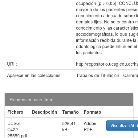
ocupación (p > 0,05). CONCLU
mayoría de los pacientes prese
conocimiento adecuado sobre l
dentales fijos. No se encontró r
conocimiento y las característic
sociodemográficas, lo que sugi
información recibida durante la
odontológica puede influir en e
los pacientes.
URI :
http://repositorio.ucsg.edu.ec/
Aparece en las colecciones:
Trabajos de Titulación - Carrer
Ficheros en este ítem:
Fichero
Descripción
Tamaño
Formato
UCSG-
526,41
Adobe
Visualizar/Abri
C422-
kB
PDF
25559.pdf