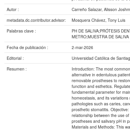
Autor :
Carreño Salazar, Alisson Josh
metadata.dc.contributor.advisor:
Mosquera Chávez, Tony Luis
Palabras clave :
PH DE SALIVA;PRÓTESIS DEN
METRO;MUESTRA DE SALIVA
Fecha de publicación :
2-mar-2026
Editorial :
Universidad Católica de Santia
Resumen :
Introduction: The most common
alternative in edentulous patient
removable prostheses to restor
function and esthetics. Regulate
fundamental parameter for main
homeostasis, and its variations
pathologies such as caries, can
prosthetic stomatitis. Objective
relationship between the use o
prostheses and salivary pH in 
Materials and Methods: This w