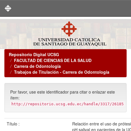
Skip
navigation
Repositorio Digital UCSG
FACULTAD DE CIENCIAS DE LA SALUD
Carrera de Odontología
Trabajos de Titulación - Carrera de Odontología
Por favor, use este identificador para citar o enlazar este
ítem:
http://repositorio.ucsg.edu.ec/handle/3317/26185
Título :
Relación entre el uso de prótesi
pH salival en pacientes de la 