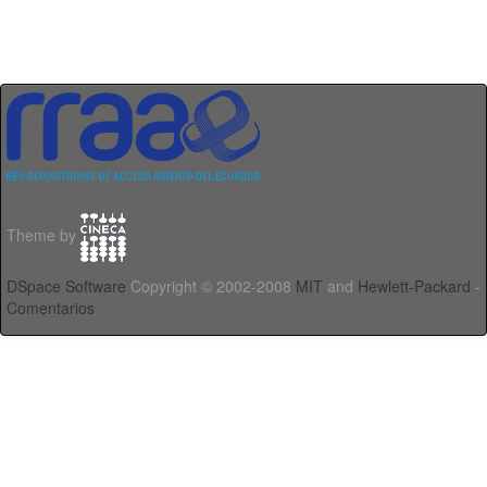
Theme by
DSpace Software
Copyright © 2002-2008
MIT
and
Hewlett-Packard
-
Comentarios