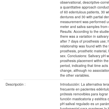
observational, descriptive-corre
a quantitative approach conduc
of 60 edentulous patients, 30 w
dentures and 30 with partial de
measurement was performed usi
meter and saliva samples from 
Results: According to the studi
there was a variation in salivar
after 7 days of prosthesis use;
relationship was found with the 
prosthesis, prosthetic material,
sex. Conclusions: Salivary pH w
prosthesis placement within the
period, indicating that time acts
change, although no associatio
the other variables.
Descripción :
Introducción: La alternativa te
frecuente en pacientes edéntul
prótesis removibles para lograr 
función masticatoria y estética d
pH salival regulado es un pará
fundamental para mantener la h