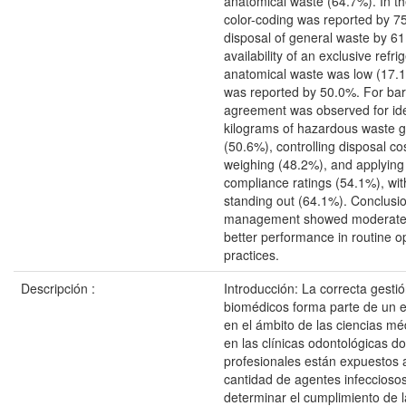
anatomical waste (64.7%). In th
color-coding was reported by 7
disposal of general waste by 61
availability of an exclusive refri
anatomical waste was low (17.1
was reported by 50.0%. For bar
agreement was observed for ide
kilograms of hazardous waste 
(50.6%), controlling disposal co
weighing (48.2%), and applying 
compliance ratings (54.1%), with
standing out (64.1%). Conclusi
management showed moderate 
better performance in routine o
practices.
Descripción :
Introducción: La correcta gesti
biomédicos forma parte de un 
en el ámbito de las ciencias mé
en las clínicas odontológicas d
profesionales están expuestos 
cantidad de agentes infecciosos
determinar el cumplimiento de l