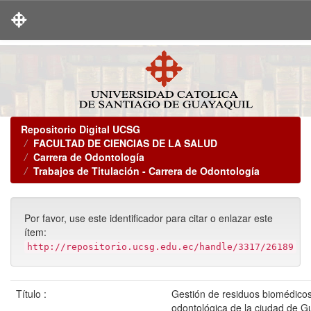
Skip
navigation
Repositorio Digital UCSG
FACULTAD DE CIENCIAS DE LA SALUD
Carrera de Odontología
Trabajos de Titulación - Carrera de Odontología
Por favor, use este identificador para citar o enlazar este
ítem:
http://repositorio.ucsg.edu.ec/handle/3317/26189
Título :
Gestión de residuos biomédicos
odontológica de la ciudad de G