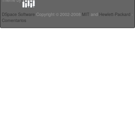
Theme by
DSpace Software
Copyright © 2002-2008
MIT
and
Hewlett-Packard
-
Comentarios