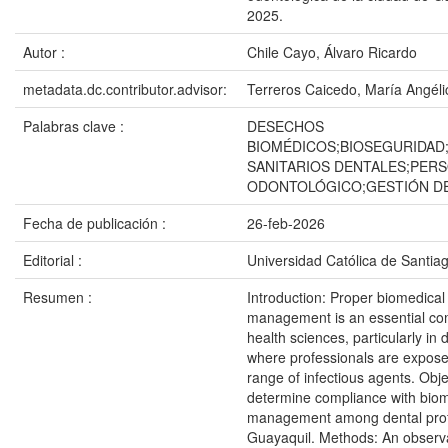
2025.
Autor :
Chile Cayo, Álvaro Ricardo
metadata.dc.contributor.advisor:
Terreros Caicedo, María Angéli
Palabras clave :
DESECHOS
BIOMÉDICOS;BIOSEGURIDAD
SANITARIOS DENTALES;PER
ODONTOLÓGICO;GESTIÓN D
Fecha de publicación :
26-feb-2026
Editorial :
Universidad Católica de Santia
Resumen :
Introduction: Proper biomedical
management is an essential co
health sciences, particularly in d
where professionals are expose
range of infectious agents. Obje
determine compliance with bio
management among dental prof
Guayaquil. Methods: An observa