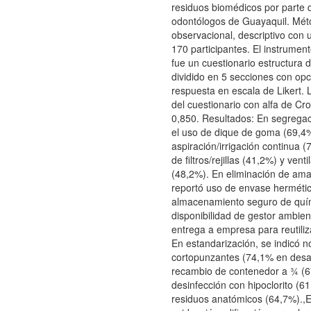
residuos biomédicos por parte 
odontólogos de Guayaquil. Mét
observacional, descriptivo con
170 participantes. El instrumen
fue un cuestionario estructura 
dividido en 5 secciones con op
respuesta en escala de Likert. L
del cuestionario con alfa de Cr
0,850. Resultados: En segrega
el uso de dique de goma (69,4
aspiración/irrigación continua 
de filtros/rejillas (41,2%) y venti
(48,2%). En eliminación de am
reportó uso de envase hermétic
almacenamiento seguro de quí
disponibilidad de gestor ambien
entrega a empresa para reutiliz
En estandarización, se indicó no
cortopunzantes (74,1% en desa
recambio de contenedor a ¾ (6
desinfección con hipoclorito (6
residuos anatómicos (64,7%).,E