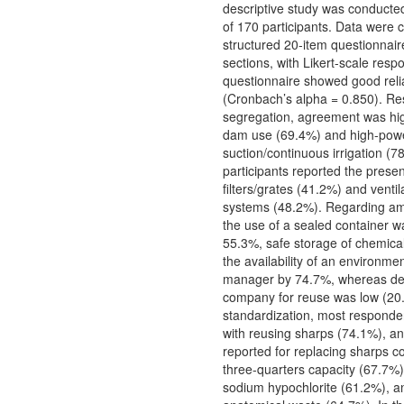
descriptive study was conducte
of 170 participants. Data were c
structured 20-item questionnaire
sections, with Likert-scale res
questionnaire showed good relia
(Cronbach’s alpha = 0.850). Res
segregation, agreement was hig
dam use (69.4%) and high-pow
suction/continuous irrigation (7
participants reported the prese
filters/grates (41.2%) and ventilat
systems (48.2%). Regarding am
the use of a sealed container w
55.3%, safe storage of chemica
the availability of an environme
manager by 74.7%, whereas del
company for reuse was low (20
standardization, most responde
with reusing sharps (74.1%), 
reported for replacing sharps co
three-quarters capacity (67.7%),
sodium hypochlorite (61.2%), a