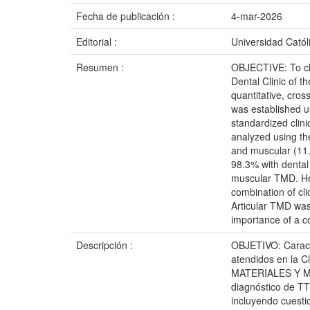
Fecha de publicación :
4-mar-2026
Editorial :
Universidad Catól
Resumen :
OBJECTIVE: To cli
Dental Clinic of
quantitative, cro
was established u
standardized clin
analyzed using th
and muscular (11
98.3% with dental 
muscular TMD. He
combination of c
Articular TMD was 
importance of a c
Descripción :
OBJETIVO: Caracte
atendidos en la C
MATERIALES Y METO
diagnóstico de TT
incluyendo cuesti