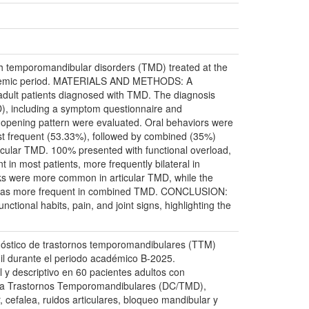
ith temporomandibular disorders (TMD) treated at the
 academic period. MATERIALS AND METHODS: A
 adult patients diagnosed with TMD. The diagnosis
), including a symptom questionnaire and
d opening pattern were evaluated. Oral behaviors were
t frequent (53.33%), followed by combined (35%)
ular TMD. 100% presented with functional overload,
in most patients, more frequently bilateral in
s were more common in articular TMD, while the
ng was more frequent in combined TMD. CONCLUSION:
tional habits, pain, and joint signs, highlighting the
gnóstico de trastornos temporomandibulares (TTM)
il durante el periodo académico B-2025.
y descriptivo en 60 pacientes adultos con
 para Trastornos Temporomandibulares (DC/TMD),
 cefalea, ruidos articulares, bloqueo mandibular y