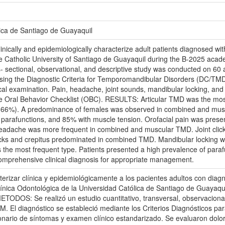
ica de Santiago de Guayaquil
nically and epidemiologically characterize adult patients diagnosed w
 the Catholic University of Santiago de Guayaquil during the B-2025
ss- sectional, observational, and descriptive study was conducted on 60
sing the Diagnostic Criteria for Temporomandibular Disorders (DC/TMD
ical examination. Pain, headache, joint sounds, mandibular locking, an
e Oral Behavior Checklist (OBC). RESULTS: Articular TMD was the mos
.66%). A predominance of females was observed in combined and musc
parafunctions, and 85% with muscle tension. Orofacial pain was present 
adache was more frequent in combined and muscular TMD. Joint click
licks and crepitus predominated in combined TMD. Mandibular locki
the most frequent type. Patients presented a high prevalence of parafunc
omprehensive clinical diagnosis for appropriate management.
rizar clínica y epidemiológicamente a los pacientes adultos con dia
línica Odontológica de la Universidad Católica de Santiago de Guayaqu
DOS: Se realizó un estudio cuantitativo, transversal, observacional 
M. El diagnóstico se estableció mediante los Criterios Diagnósticos
onario de síntomas y examen clínico estandarizado. Se evaluaron dolor,