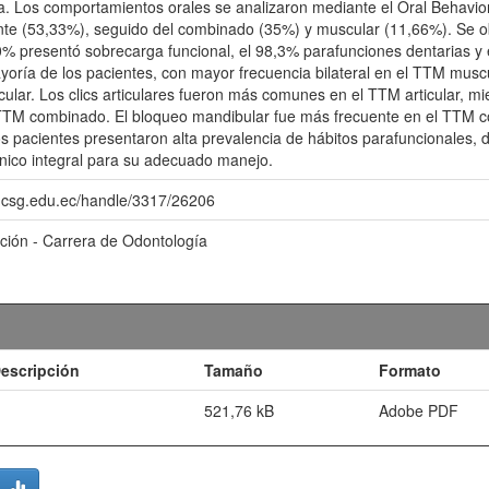
a. Los comportamientos orales se analizaron mediante el Oral Behavi
ente (53,33%), seguido del combinado (35%) y muscular (11,66%). Se
0% presentó sobrecarga funcional, el 98,3% parafunciones dentarias y e
yoría de los pacientes, con mayor frecuencia bilateral en el TTM musc
lar. Los clics articulares fueron más comunes en el TTM articular, mie
TTM combinado. El bloqueo mandibular fue más frecuente en el TTM c
s pacientes presentaron alta prevalencia de hábitos parafuncionales, do
línico integral para su adecuado manejo.
o.ucsg.edu.ec/handle/3317/26206
ación - Carrera de Odontología
escripción
Tamaño
Formato
521,76 kB
Adobe PDF