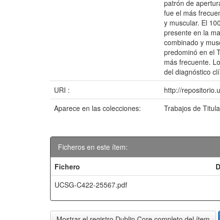
patrón de apertur
fue el más frecu
y muscular. El 10
presente en la ma
combinado y muscu
predominó en el 
más frecuente. Lo
del diagnóstico c
URI :
http://repositori
Aparece en las colecciones:
Trabajos de Titul
Ficheros en este ítem:
Fichero
D
UCSG-C422-25567.pdf
Mostrar el registro Dublin Core completo del ítem